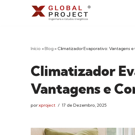
Avançar
para
o
conteúdo
Início
»
Blog
»
Climatizador Evaporativo: Vantagens 
Climatizador Ev
Vantagens e Co
por
xproject
17 de Dezembro, 2025