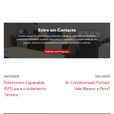
ANTERIOR
SEGUINTE
Poliestireno Expandido
Ar Condicionado Portátil:
(EPS) para o Isolamento
Vale Mesmo a Pena?
Térmico